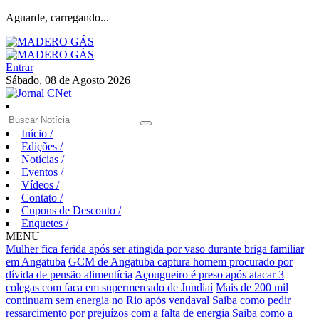
Aguarde, carregando...
Entrar
Sábado, 08 de Agosto 2026
Início
/
Edições
/
Notícias
/
Eventos
/
Vídeos
/
Contato
/
Cupons de Desconto
/
Enquetes
/
MENU
Mulher fica ferida após ser atingida por vaso durante briga familiar
em Angatuba
GCM de Angatuba captura homem procurado por
dívida de pensão alimentícia
Açougueiro é preso após atacar 3
colegas com faca em supermercado de Jundiaí
Mais de 200 mil
continuam sem energia no Rio após vendaval
Saiba como pedir
ressarcimento por prejuízos com a falta de energia
Saiba como a