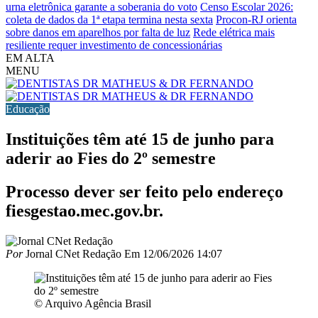
urna eletrônica garante a soberania do voto
Censo Escolar 2026:
coleta de dados da 1ª etapa termina nesta sexta
Procon-RJ orienta
sobre danos em aparelhos por falta de luz
Rede elétrica mais
resiliente requer investimento de concessionárias
EM ALTA
MENU
Educação
Instituições têm até 15 de junho para
aderir ao Fies do 2º semestre
Processo dever ser feito pelo endereço
fiesgestao.mec.gov.br.
Por
Jornal CNet Redação
Em
12/06/2026 14:07
© Arquivo Agência Brasil