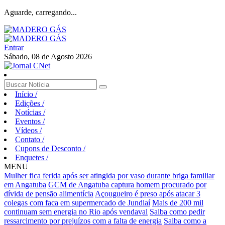
Aguarde, carregando...
Entrar
Sábado, 08 de Agosto 2026
Início
/
Edições
/
Notícias
/
Eventos
/
Vídeos
/
Contato
/
Cupons de Desconto
/
Enquetes
/
MENU
Mulher fica ferida após ser atingida por vaso durante briga familiar
em Angatuba
GCM de Angatuba captura homem procurado por
dívida de pensão alimentícia
Açougueiro é preso após atacar 3
colegas com faca em supermercado de Jundiaí
Mais de 200 mil
continuam sem energia no Rio após vendaval
Saiba como pedir
ressarcimento por prejuízos com a falta de energia
Saiba como a