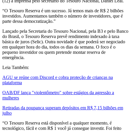
(12) à imprensa pelo secretário do Tesouro Nacional, Daniel Leal.
“O Tesouro Reserva é um sucesso. Já temos mais de R$ 2 bilhões
investidos. Aumentamos também o número de investidores, que é
parte dessa democratização.”
Lançado pela Secretaria do Tesouro Nacional, pela B3 e pelo Banco
do Brasil, o Tesouro Reserva prevê rendimento indexado à taxa
básica de juros (Selic). Outra novidade é que poderá ser negociado
em qualquer hora do dia, todos os dias da semana. O foco é o
pequeno investidor ou quem pretende montar reserva de
emergência.
Leia Também:
AGU se reúne com Discord e cobra proteção de crianças na
plataforma
OAB/DF lança "violentômetro" sobre estágios da agressão a
mulheres
Retiradas da poupança superam depósitos em R$ 7,15 bilhões em
julho
“O Tesouro Reserva está disponível a qualquer momento, é
tecnológico, fácil e com R$ 1 você já consegue investir. Foi feito