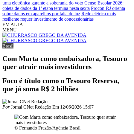
urna eletrônica garante a soberania do voto
Censo Escolar 2026:
coleta de dados da 1ª etapa termina nesta sexta
Procon-RJ orienta
sobre danos em aparelhos por falta de luz
Rede elétrica mais
resiliente requer investimento de concessionárias
EM ALTA
MENU
Brasil
Com Marta como embaixadora, Tesouro
quer atrair mais investidores
Foco é título como o Tesouro Reserva,
que já soma R$ 2 bilhões
Por
Jornal CNet Redação
Em
12/06/2026 15:07
© Fernando Frazão/Agência Brasil