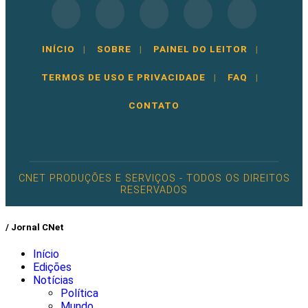
INÍCIO
|
SOBRE
|
PAINEL DO LEITOR
|
TERMOS DE USO E PRIVACIDADE
|
FAQ
|
CONTATO
CNET PRODUÇÕES E SERVIÇOS - TODOS OS DIREITOS
RESERVADOS
/ Jornal CNet
Início
Edições
Notícias
Política
Mundo