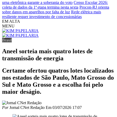
urna eletrônica garante a soberania do voto
Censo Escolar 2026:
coleta de dados da 1ª etapa termina nesta sexta
Procon-RJ orienta
sobre danos em aparelhos por falta de luz
Rede elétrica mais
resiliente requer investimento de concessionárias
EM ALTA
MENU
Brasil
Aneel sorteia mais quatro lotes de
transmissão de energia
Certame ofertou quatros lotes localizados
nos estados de São Paulo, Mato Grosso do
Sul e Mato Grosso e a escolha foi pelo
maior deságio.
Por
Jornal CNet Redação
Em
03/07/2026 17:07