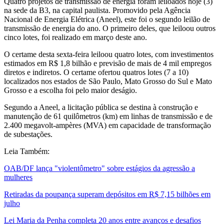
Quatro projetos de transmissão de energia foram leiloados hoje (3)
na sede da B3, na capital paulista. Promovido pela Agência
Nacional de Energia Elétrica (Aneel), este foi o segundo leilão de
transmissão de energia do ano. O primeiro deles, que leiloou outros
cinco lotes, foi realizado em março deste ano.
O certame desta sexta-feira leiloou quatro lotes, com investimentos
estimados em R$ 1,8 bilhão e previsão de mais de 4 mil empregos
diretos e indiretos. O certame ofertou quatros lotes (7 a 10)
localizados nos estados de São Paulo, Mato Grosso do Sul e Mato
Grosso e a escolha foi pelo maior deságio.
Segundo a Aneel, a licitação pública se destina à construção e
manutenção de 61 quilômetros (km) em linhas de transmissão e de
2.400 megavolt-ampères (MVA) em capacidade de transformação
de subestações.
Leia Também:
OAB/DF lança "violentômetro" sobre estágios da agressão a
mulheres
Retiradas da poupança superam depósitos em R$ 7,15 bilhões em
julho
Lei Maria da Penha completa 20 anos entre avanços e desafios