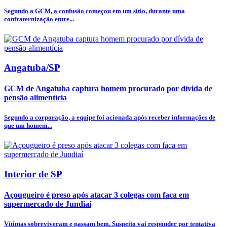
Segundo a GCM, a confusão começou em um sítio, durante uma
confraternização entre...
Angatuba/SP
GCM de Angatuba captura homem procurado por dívida de
pensão alimentícia
Segundo a corporação, a equipe foi acionada após receber informações de
que um homem...
Interior de SP
Açougueiro é preso após atacar 3 colegas com faca em
supermercado de Jundiaí
Vítimas sobreviveram e passam bem. Suspeito vai responder por tentativa