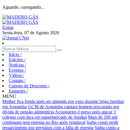
Aguarde, carregando...
Entrar
Sexta-feira, 07 de Agosto 2026
Início
/
Edições
/
Notícias
/
Eventos
/
Vídeos
/
Contato
/
Cupons de Desconto
/
Enquetes
/
MENU
Mulher fica ferida após ser atingida por vaso durante briga familiar
em Angatuba
GCM de Angatuba captura homem procurado por
dívida de pensão alimentícia
Açougueiro é preso após atacar 3
colegas com faca em supermercado de Jundiaí
Mais de 200 mil
continuam sem energia no Rio após vendaval
Saiba como pedir
ressarcimento por prejuízos com a falta de energia
Saiba como a