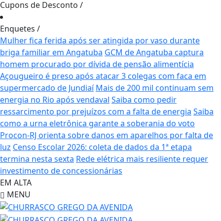
Cupons de Desconto
/
Enquetes
/
Mulher fica ferida após ser atingida por vaso durante
briga familiar em Angatuba
GCM de Angatuba captura
homem procurado por dívida de pensão alimentícia
Açougueiro é preso após atacar 3 colegas com faca em
supermercado de Jundiaí
Mais de 200 mil continuam sem
energia no Rio após vendaval
Saiba como pedir
ressarcimento por prejuízos com a falta de energia
Saiba
como a urna eletrônica garante a soberania do voto
Procon-RJ orienta sobre danos em aparelhos por falta de
luz
Censo Escolar 2026: coleta de dados da 1ª etapa
termina nesta sexta
Rede elétrica mais resiliente requer
investimento de concessionárias
EM ALTA
MENU