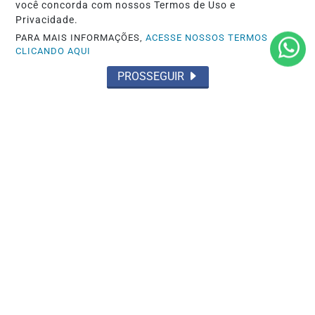
você concorda com nossos Termos de Uso e
Privacidade.
PARA MAIS INFORMAÇÕES,
ACESSE NOSSOS TERMOS
CLICANDO AQUI
POLÍTICA
PROSSEGUIR
Bolsonaro pede ao STF para receber os
filhos no Dia dos Pais
Saiba Mais
MAIS POSTAGENS