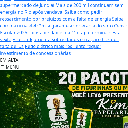
supermercado de Jundiaí
Mais de 200 mil continuam sem
energia no Rio após vendaval
Saiba como pedir
ressarcimento por prejuízos com a falta de energia
Saiba
como a urna eletrônica garante a soberania do voto
Censo
Escolar 2026: coleta de dados da 1ª etapa termina nesta
sexta
Procon-RJ orienta sobre danos em aparelhos por
falta de luz
Rede elétrica mais resiliente requer
investimento de concessionárias
EM ALTA
MENU