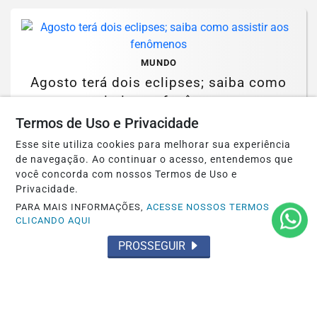
MUNDO
Agosto terá dois eclipses; saiba como
assistir aos fenômenos
Termos de Uso e Privacidade
Saiba Mais
Esse site utiliza cookies para melhorar sua experiência
de navegação. Ao continuar o acesso, entendemos que
você concorda com nossos Termos de Uso e
Privacidade.
PARA MAIS INFORMAÇÕES,
ACESSE NOSSOS TERMOS
CLICANDO AQUI
SAÚDE
PROSSEGUIR
Paulistanos enfrentam filas para tomar
vacina contra sarampo
Saiba Mais