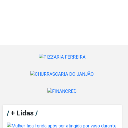
/
+ Lidas
/