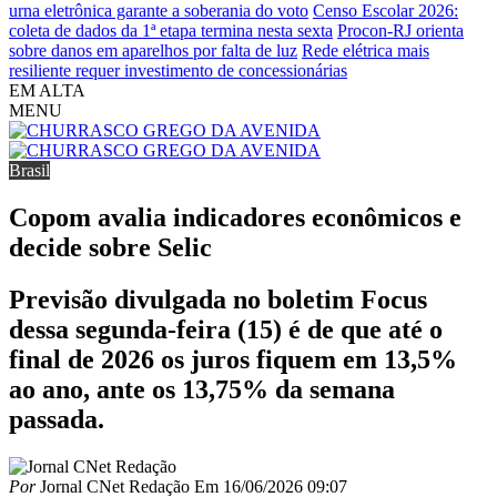
urna eletrônica garante a soberania do voto
Censo Escolar 2026:
coleta de dados da 1ª etapa termina nesta sexta
Procon-RJ orienta
sobre danos em aparelhos por falta de luz
Rede elétrica mais
resiliente requer investimento de concessionárias
EM ALTA
MENU
Brasil
Copom avalia indicadores econômicos e
decide sobre Selic
Previsão divulgada no boletim Focus
dessa segunda-feira (15) é de que até o
final de 2026 os juros fiquem em 13,5%
ao ano, ante os 13,75% da semana
passada.
Por
Jornal CNet Redação
Em
16/06/2026 09:07