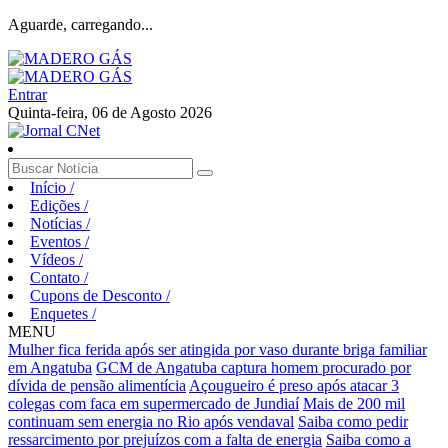
Aguarde, carregando...
Entrar
Quinta-feira, 06 de Agosto 2026
Início
/
Edições
/
Notícias
/
Eventos
/
Vídeos
/
Contato
/
Cupons de Desconto
/
Enquetes
/
MENU
Mulher fica ferida após ser atingida por vaso durante briga familiar
em Angatuba
GCM de Angatuba captura homem procurado por
dívida de pensão alimentícia
Açougueiro é preso após atacar 3
colegas com faca em supermercado de Jundiaí
Mais de 200 mil
continuam sem energia no Rio após vendaval
Saiba como pedir
ressarcimento por prejuízos com a falta de energia
Saiba como a