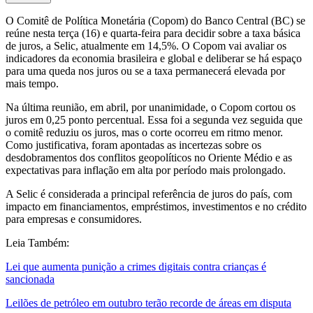
O Comitê de Política Monetária (Copom) do Banco Central (BC) se
reúne nesta terça (16) e quarta-feira para decidir sobre a taxa básica
de juros, a Selic, atualmente em 14,5%. O Copom vai avaliar os
indicadores da economia brasileira e global e deliberar se há espaço
para uma queda nos juros ou se a taxa permanecerá elevada por
mais tempo.
Na última reunião, em abril, por unanimidade, o Copom cortou os
juros em 0,25 ponto percentual. Essa foi a segunda vez seguida que
o comitê reduziu os juros, mas o corte ocorreu em ritmo menor.
Como justificativa, foram apontadas as incertezas sobre os
desdobramentos dos conflitos geopolíticos no Oriente Médio e as
expectativas para inflação em alta por período mais prolongado.
A Selic é considerada a principal referência de juros do país, com
impacto em financiamentos, empréstimos, investimentos e no crédito
para empresas e consumidores.
Leia Também:
Lei que aumenta punição a crimes digitais contra crianças é
sancionada
Leilões de petróleo em outubro terão recorde de áreas em disputa