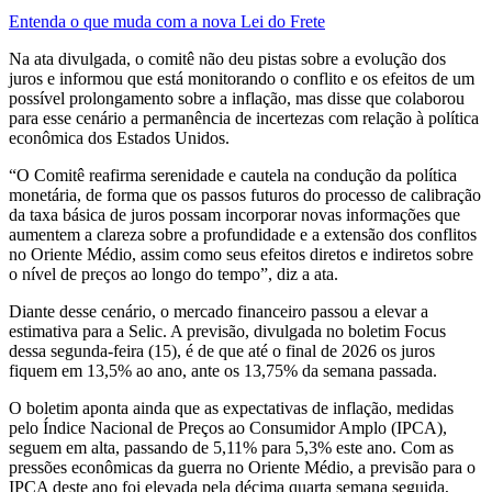
Entenda o que muda com a nova Lei do Frete
Na ata divulgada, o comitê não deu pistas sobre a evolução dos
juros e informou que está monitorando o conflito e os efeitos de um
possível prolongamento sobre a inflação, mas disse que colaborou
para esse cenário a permanência de incertezas com relação à política
econômica dos Estados Unidos.
“O Comitê reafirma serenidade e cautela na condução da política
monetária, de forma que os passos futuros do processo de calibração
da taxa básica de juros possam incorporar novas informações que
aumentem a clareza sobre a profundidade e a extensão dos conflitos
no Oriente Médio, assim como seus efeitos diretos e indiretos sobre
o nível de preços ao longo do tempo”, diz a ata.
Diante desse cenário, o mercado financeiro passou a elevar a
estimativa para a Selic. A previsão, divulgada no boletim Focus
dessa segunda-feira (15), é de que até o final de 2026 os juros
fiquem em 13,5% ao ano, ante os 13,75% da semana passada.
O boletim aponta ainda que as expectativas de inflação, medidas
pelo Índice Nacional de Preços ao Consumidor Amplo (IPCA),
seguem em alta, passando de 5,11% para 5,3% este ano. Com as
pressões econômicas da guerra no Oriente Médio, a previsão para o
IPCA deste ano foi elevada pela décima quarta semana seguida,