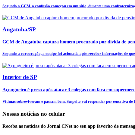
Segundo a GCM, a confusão começou em um sítio, durante uma confraternizaçã
Angatuba/SP
GCM de Angatuba captura homem procurado por dívida de pens
Segundo a corporação, a equipe foi acionada após receber informações de qu
Interior de SP
Açougueiro é preso após atacar 3 colegas com faca em supermer
Vítimas sobreviveram e passam bem. Suspeito vai responder por tentativa de h
Nossas notícias
no celular
Receba as notícias do Jornal CNet no seu app favorito de mensag