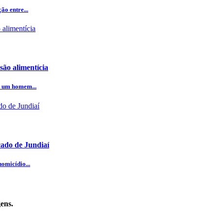
o entre...
ão alimentícia
e um homem...
cado de Jundiaí
omicídio...
ens.