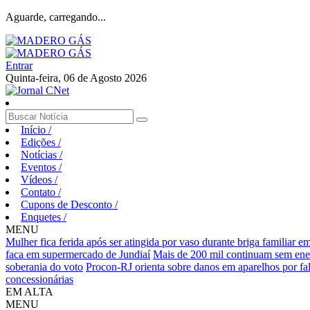
Aguarde, carregando...
Entrar
Quinta-feira, 06 de Agosto 2026
Início
/
Edições
/
Notícias
/
Eventos
/
Vídeos
/
Contato
/
Cupons de Desconto
/
Enquetes
/
MENU
Mulher fica ferida após ser atingida por vaso durante briga familiar 
faca em supermercado de Jundiaí
Mais de 200 mil continuam sem ene
soberania do voto
Procon-RJ orienta sobre danos em aparelhos por fal
concessionárias
EM ALTA
MENU