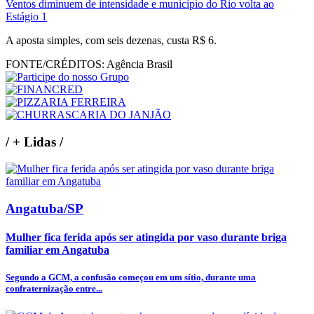
Ventos diminuem de intensidade e município do Rio volta ao
Estágio 1
A aposta simples, com seis dezenas, custa R$ 6.
FONTE/CRÉDITOS:
Agência Brasil
/
+ Lidas
/
Angatuba/SP
Mulher fica ferida após ser atingida por vaso durante briga
familiar em Angatuba
Segundo a GCM, a confusão começou em um sítio, durante uma
confraternização entre...