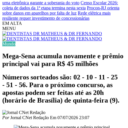
urna eletrônica garante a soberania do voto
Censo Escolar 2026:
coleta de dados da 1ª etapa termina nesta sexta
Procon-RJ orienta
sobre danos em aparelhos por falta de luz
Rede elétrica mais
resiliente requer investimento de concessionárias
EM ALTA
MENU
Mundo
Mega-Sena acumula novamente e prêmio
principal vai para R$ 45 milhões
Números sorteados são: 02 - 10 - 11 - 25
- 51 - 56. Para o próximo concurso, as
apostas podem ser feitas até as 20h
(horário de Brasília) de quinta-feira (9).
Por
Jornal CNet Redação
Em
07/07/2026 23:07