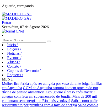
Aguarde, carregando...
Entrar
Sexta-feira, 07 de Agosto 2026
Início
/
Edições
/
Notícias
/
Eventos
/
Vídeos
/
Contato
/
Cupons de Desconto
/
Enquetes
/
MENU
Mulher fica ferida após ser atingida por vaso durante briga familiar
em Angatuba
GCM de Angatuba captura homem procurado por
dívida de pensão alimentícia
Açougueiro é preso após atacar 3
colegas com faca em supermercado de Jundiaí
Mais de 200 mil
continuam sem energia no Rio após vendaval
Saiba como pedir
ressarcimento por prejuízos com a falta de energia
Saiba como a