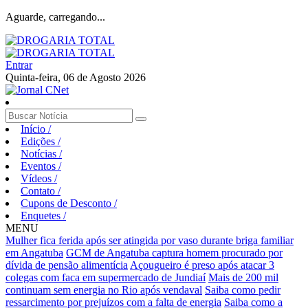
Aguarde, carregando...
Entrar
Quinta-feira, 06 de Agosto 2026
Início
/
Edições
/
Notícias
/
Eventos
/
Vídeos
/
Contato
/
Cupons de Desconto
/
Enquetes
/
MENU
Mulher fica ferida após ser atingida por vaso durante briga familiar
em Angatuba
GCM de Angatuba captura homem procurado por
dívida de pensão alimentícia
Açougueiro é preso após atacar 3
colegas com faca em supermercado de Jundiaí
Mais de 200 mil
continuam sem energia no Rio após vendaval
Saiba como pedir
ressarcimento por prejuízos com a falta de energia
Saiba como a