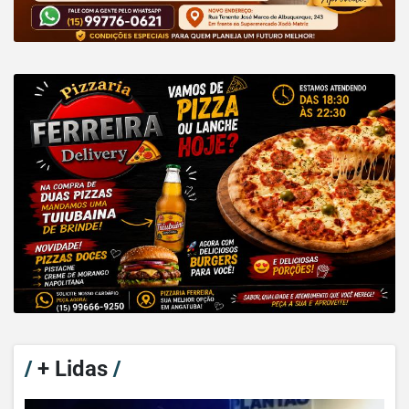
/
+ Lidas
/