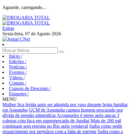
Aguarde, carregando...
Entrar
Sexta-feira, 07 de Agosto 2026
Início
/
Edições
/
Notícias
/
Eventos
/
Vídeos
/
Contato
/
Cupons de Desconto
/
Enquetes
/
MENU
Mulher fica ferida após ser atingida por vaso durante briga familiar
em Angatuba
GCM de Angatuba captura homem procurado por
dívida de pensão alimentícia
Açougueiro é preso após atacar 3
colegas com faca em supermercado de Jundiaí
Mais de 200 mil
continuam sem energia no Rio após vendaval
Saiba como pedir
ressarcimento por prejuízos com a falta de energia
Saiba como a