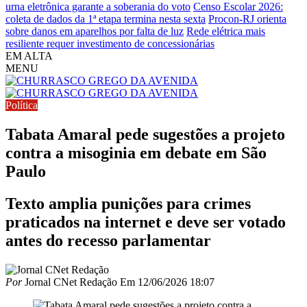
urna eletrônica garante a soberania do voto
Censo Escolar 2026:
coleta de dados da 1ª etapa termina nesta sexta
Procon-RJ orienta
sobre danos em aparelhos por falta de luz
Rede elétrica mais
resiliente requer investimento de concessionárias
EM ALTA
MENU
Política
Tabata Amaral pede sugestões a projeto
contra a misoginia em debate em São
Paulo
Texto amplia punições para crimes
praticados na internet e deve ser votado
antes do recesso parlamentar
Por
Jornal CNet Redação
Em
12/06/2026 18:07