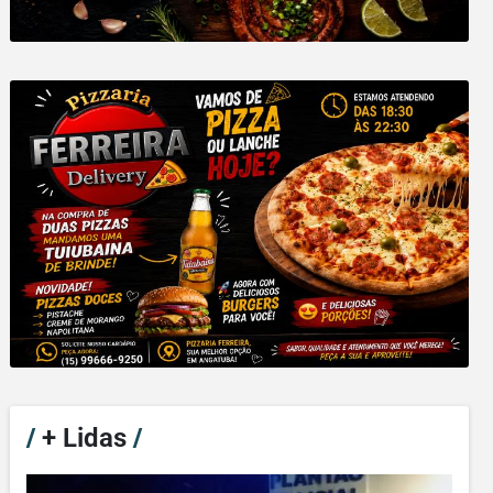
/
+ Lidas
/