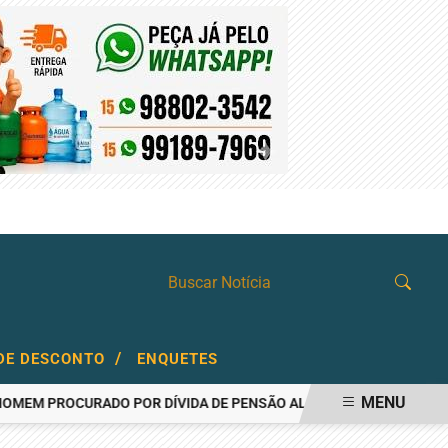
QUINTA-FEIRA, 06 DE AGOSTO 2026
/
DE DESCONTO
ENQUETES
MENU
ROCURADO POR DÍVIDA DE PENSÃO ALIMENTÍCIA
AÇOUGUEIRO É