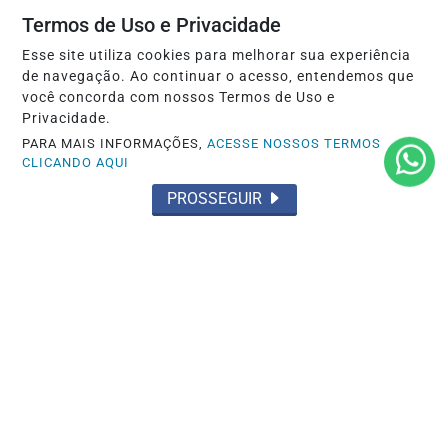
Termos de Uso e Privacidade
Saiba Mais
Esse site utiliza cookies para melhorar sua experiência
de navegação. Ao continuar o acesso, entendemos que
você concorda com nossos Termos de Uso e
Privacidade.
PARA MAIS INFORMAÇÕES,
ACESSE NOSSOS TERMOS
CLICANDO AQUI
MUNDO
PROSSEGUIR
Mais de 830 mil celulares foram
subtraídos em 2025, aponta relatório
Saiba Mais
MAIS POSTAGENS