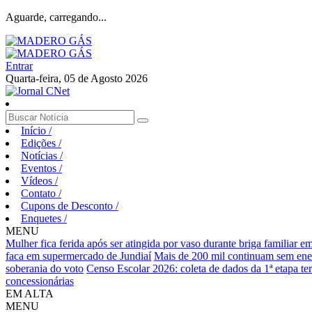
Aguarde, carregando...
Entrar
Quarta-feira, 05 de Agosto 2026
Início
/
Edições
/
Notícias
/
Eventos
/
Vídeos
/
Contato
/
Cupons de Desconto
/
Enquetes
/
MENU
Mulher fica ferida após ser atingida por vaso durante briga familiar 
faca em supermercado de Jundiaí
Mais de 200 mil continuam sem ene
soberania do voto
Censo Escolar 2026: coleta de dados da 1ª etapa te
concessionárias
EM ALTA
MENU