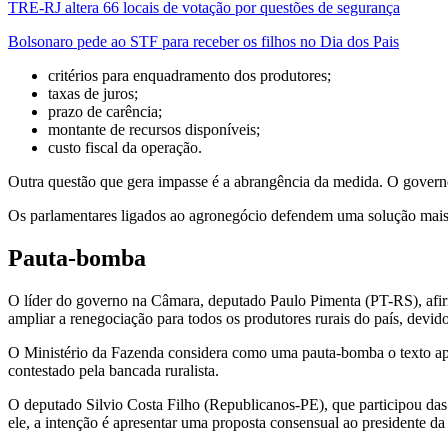
TRE-RJ altera 66 locais de votação por questões de segurança
Bolsonaro pede ao STF para receber os filhos no Dia dos Pais
critérios para enquadramento dos produtores;
taxas de juros;
prazo de carência;
montante de recursos disponíveis;
custo fiscal da operação.
Outra questão que gera impasse é a abrangência da medida. O governo 
Os parlamentares ligados ao agronegócio defendem uma solução mais
Pauta-bomba
O líder do governo na Câmara, deputado Paulo Pimenta (PT-RS), afirm
ampliar a renegociação para todos os produtores rurais do país, devido
O Ministério da Fazenda considera como uma pauta-bomba o texto apro
contestado pela bancada ruralista.
O deputado Silvio Costa Filho (Republicanos-PE), que participou das
ele, a intenção é apresentar uma proposta consensual ao presidente 