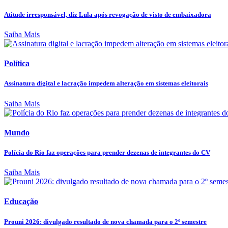
Atitude irresponsável, diz Lula após revogação de visto de embaixadora
Saiba Mais
Política
Assinatura digital e lacração impedem alteração em sistemas eleitorais
Saiba Mais
Mundo
Polícia do Rio faz operações para prender dezenas de integrantes do CV
Saiba Mais
Educação
Prouni 2026: divulgado resultado de nova chamada para o 2º semestre