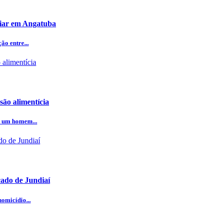
iliar em Angatuba
o entre...
ão alimentícia
e um homem...
cado de Jundiaí
omicídio...