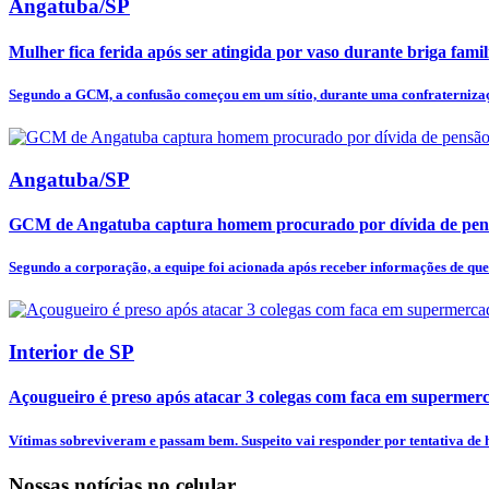
Angatuba/SP
Mulher fica ferida após ser atingida por vaso durante briga fam
Segundo a GCM, a confusão começou em um sítio, durante uma confraternizaçã
Angatuba/SP
GCM de Angatuba captura homem procurado por dívida de pens
Segundo a corporação, a equipe foi acionada após receber informações de qu
Interior de SP
Açougueiro é preso após atacar 3 colegas com faca em supermer
Vítimas sobreviveram e passam bem. Suspeito vai responder por tentativa de h
Nossas notícias
no celular