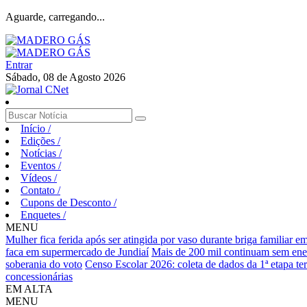
Aguarde, carregando...
Entrar
Sábado, 08 de Agosto 2026
Início
/
Edições
/
Notícias
/
Eventos
/
Vídeos
/
Contato
/
Cupons de Desconto
/
Enquetes
/
MENU
Mulher fica ferida após ser atingida por vaso durante briga familiar 
faca em supermercado de Jundiaí
Mais de 200 mil continuam sem ene
soberania do voto
Censo Escolar 2026: coleta de dados da 1ª etapa te
concessionárias
EM ALTA
MENU