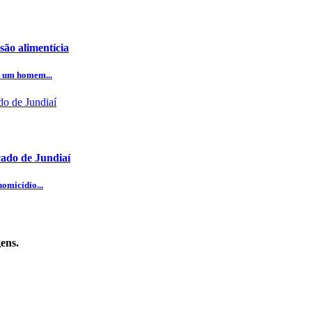
ão alimentícia
e um homem...
cado de Jundiaí
omicídio...
ens.