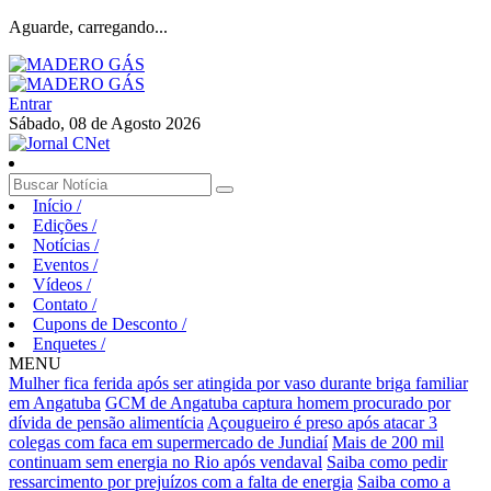
Aguarde, carregando...
Entrar
Sábado, 08 de Agosto 2026
Início
/
Edições
/
Notícias
/
Eventos
/
Vídeos
/
Contato
/
Cupons de Desconto
/
Enquetes
/
MENU
Mulher fica ferida após ser atingida por vaso durante briga familiar
em Angatuba
GCM de Angatuba captura homem procurado por
dívida de pensão alimentícia
Açougueiro é preso após atacar 3
colegas com faca em supermercado de Jundiaí
Mais de 200 mil
continuam sem energia no Rio após vendaval
Saiba como pedir
ressarcimento por prejuízos com a falta de energia
Saiba como a