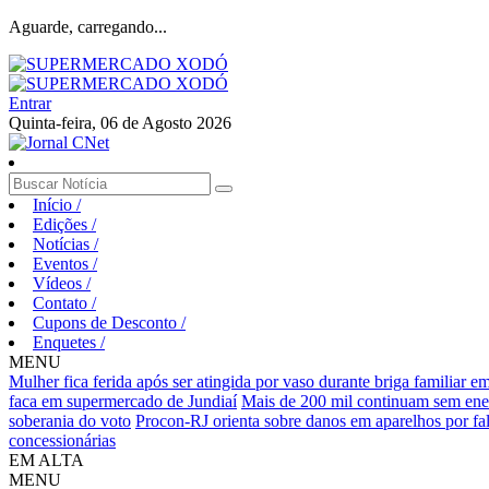
Aguarde, carregando...
Entrar
Quinta-feira, 06 de Agosto 2026
Início
/
Edições
/
Notícias
/
Eventos
/
Vídeos
/
Contato
/
Cupons de Desconto
/
Enquetes
/
MENU
Mulher fica ferida após ser atingida por vaso durante briga familiar 
faca em supermercado de Jundiaí
Mais de 200 mil continuam sem ene
soberania do voto
Procon-RJ orienta sobre danos em aparelhos por fal
concessionárias
EM ALTA
MENU