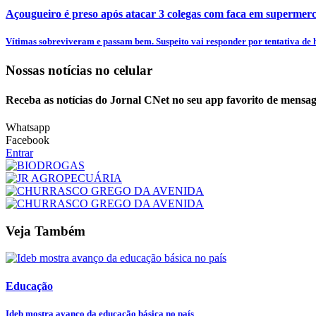
Açougueiro é preso após atacar 3 colegas com faca em supermer
Vítimas sobreviveram e passam bem. Suspeito vai responder por tentativa de h
Nossas notícias
no celular
Receba as notícias do Jornal CNet no seu app favorito de mensag
Whatsapp
Facebook
Entrar
Veja Também
Educação
Ideb mostra avanço da educação básica no país