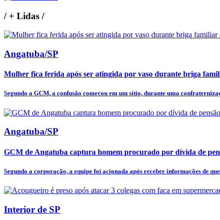
/
+ Lidas
/
Angatuba/SP
Mulher fica ferida após ser atingida por vaso durante briga fam
Segundo a GCM, a confusão começou em um sítio, durante uma confraternizaçã
Angatuba/SP
GCM de Angatuba captura homem procurado por dívida de pens
Segundo a corporação, a equipe foi acionada após receber informações de qu
Interior de SP