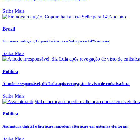
Saiba Mais
Brasil
Em nova redução, Copom baixa taxa Selic para 14% ao ano
Saiba Mais
Política
Atitude irresponsável, diz Lula após revogação de visto de embaixadora
Saiba Mais
Política
Assinatura digital e lacração impedem alteração em sistemas eleitorais
Saiba Mais