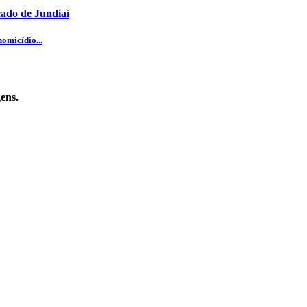
cado de Jundiaí
omicídio...
ens.