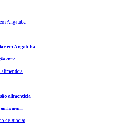
iliar em Angatuba
o entre...
ão alimentícia
e um homem...