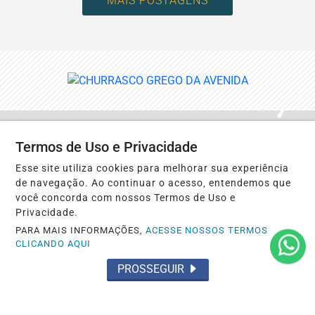
MAIS POSTAGENS
Termos de Uso e Privacidade
Não possui uma conta?
Esse site utiliza cookies para melhorar sua experiência
Você pode ler matérias exclusivas, anunciar
de navegação. Ao continuar o acesso, entendemos que
você concorda com nossos Termos de Uso e
classificados e muito mais!
Privacidade.
PARA MAIS INFORMAÇÕES,
ACESSE NOSSOS TERMOS
CRIAR MINHA CONTA
CLICANDO AQUI
PROSSEGUIR