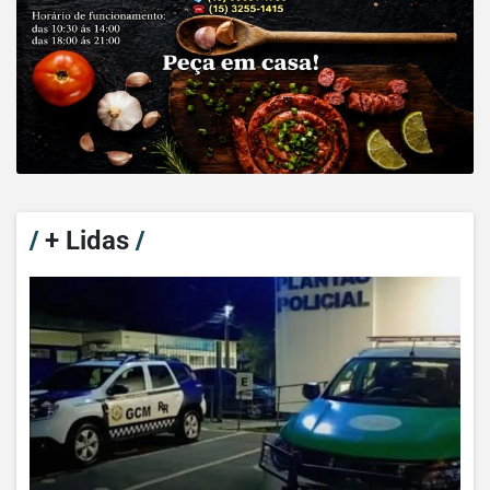
/
+ Lidas
/