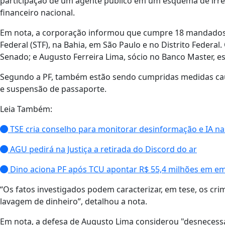
participação de um agente público em um esquema de irreg
financeiro nacional.
Em nota, a corporação informou que cumpre 18 mandados 
Federal (STF), na Bahia, em São Paulo e no Distrito Federa
Senado; e Augusto Ferreira Lima, sócio no Banco Master, es
Segundo a PF, também estão sendo cumpridas medidas caut
e suspensão de passaporte.
Leia Também:
TSE cria conselho para monitorar desinformação e IA na
AGU pedirá na Justiça a retirada do Discord do ar
Dino aciona PF após TCU apontar R$ 55,4 milhões em e
“Os fatos investigados podem caracterizar, em tese, os cri
lavagem de dinheiro”, detalhou a nota.
Em nota, a defesa de Augusto Lima considerou "desnecessár