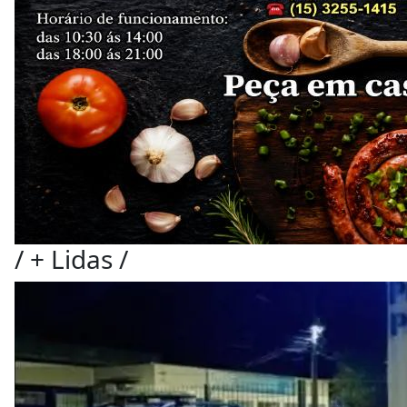
/
+ Lidas
/