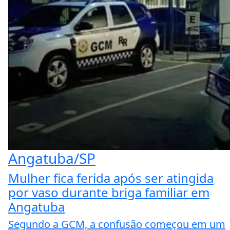
Angatuba/SP
Mulher fica ferida após ser atingida
por vaso durante briga familiar em
Angatuba
Segundo a GCM, a confusão começou em um