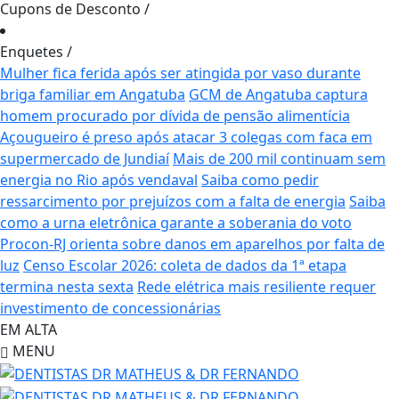
Cupons de Desconto
/
Enquetes
/
Mulher fica ferida após ser atingida por vaso durante
briga familiar em Angatuba
GCM de Angatuba captura
homem procurado por dívida de pensão alimentícia
Açougueiro é preso após atacar 3 colegas com faca em
supermercado de Jundiaí
Mais de 200 mil continuam sem
energia no Rio após vendaval
Saiba como pedir
ressarcimento por prejuízos com a falta de energia
Saiba
como a urna eletrônica garante a soberania do voto
Procon-RJ orienta sobre danos em aparelhos por falta de
luz
Censo Escolar 2026: coleta de dados da 1ª etapa
termina nesta sexta
Rede elétrica mais resiliente requer
investimento de concessionárias
EM ALTA
MENU