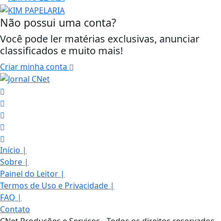
Não possui uma conta?
Você pode ler matérias exclusivas, anunciar
classificados e muito mais!
Criar minha conta
Início
|
Sobre
|
Painel do Leitor
|
Termos de Uso e Privacidade
|
FAQ
|
Termos de Uso e Privacidade
Contato
Esse site utiliza cookies para melhorar sua