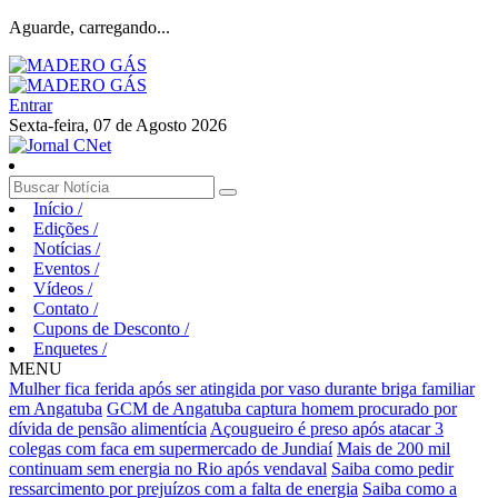
Aguarde, carregando...
Entrar
Sexta-feira, 07 de Agosto 2026
Início
/
Edições
/
Notícias
/
Eventos
/
Vídeos
/
Contato
/
Cupons de Desconto
/
Enquetes
/
MENU
Mulher fica ferida após ser atingida por vaso durante briga familiar
em Angatuba
GCM de Angatuba captura homem procurado por
dívida de pensão alimentícia
Açougueiro é preso após atacar 3
colegas com faca em supermercado de Jundiaí
Mais de 200 mil
continuam sem energia no Rio após vendaval
Saiba como pedir
ressarcimento por prejuízos com a falta de energia
Saiba como a