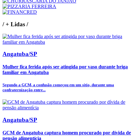
/
+ Lidas
/
Angatuba/SP
Mulher fica ferida após ser atingida por vaso durante briga
familiar em Angatuba
Segundo a GCM, a confusão começou em um sítio, durante uma
confraternização entre...
Angatuba/SP
GCM de Angatuba captura homem procurado por dívida de
pensão alimentícia