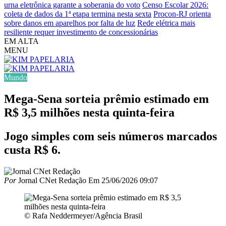
urna eletrônica garante a soberania do voto
Censo Escolar 2026:
coleta de dados da 1ª etapa termina nesta sexta
Procon-RJ orienta
sobre danos em aparelhos por falta de luz
Rede elétrica mais
resiliente requer investimento de concessionárias
EM ALTA
MENU
Mundo
Mega-Sena sorteia prêmio estimado em
R$ 3,5 milhões nesta quinta-feira
Jogo simples com seis números marcados
custa R$ 6.
Por
Jornal CNet Redação
Em
25/06/2026 09:07
© Rafa Neddermeyer/Agência Brasil