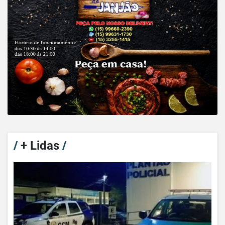
/
+ Lidas
/