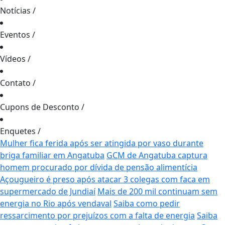
Notícias
/
Eventos
/
Vídeos
/
Contato
/
Cupons de Desconto
/
Enquetes
/
Mulher fica ferida após ser atingida por vaso durante
briga familiar em Angatuba
GCM de Angatuba captura
homem procurado por dívida de pensão alimentícia
Açougueiro é preso após atacar 3 colegas com faca em
supermercado de Jundiaí
Mais de 200 mil continuam sem
energia no Rio após vendaval
Saiba como pedir
ressarcimento por prejuízos com a falta de energia
Saiba