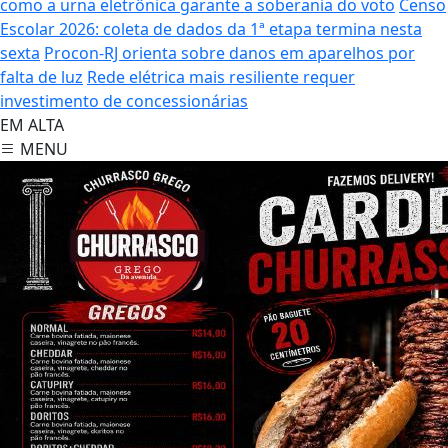
como a urna eletrônica garante a soberania do voto
Censo
Escolar 2026: coleta de dados da 1ª etapa termina nesta
sexta
Procon-RJ orienta sobre danos em aparelhos por
falta de luz
Rede elétrica mais resiliente requer
investimento de concessionárias
EM ALTA
MENU