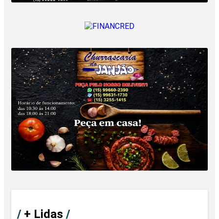
/
+ Lidas
/