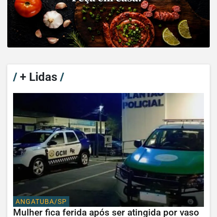
/
+ Lidas
/
ANGATUBA/SP
Mulher fica ferida após ser atingida por vaso