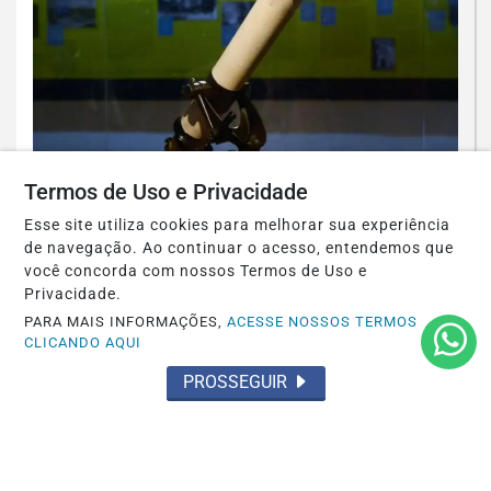
Termos de Uso e Privacidade
MUNDO
Agosto terá dois eclipses; saiba como
Esse site utiliza cookies para melhorar sua experiência
assistir aos fenômenos
de navegação. Ao continuar o acesso, entendemos que
você concorda com nossos Termos de Uso e
Saiba Mais
Privacidade.
PARA MAIS INFORMAÇÕES,
ACESSE NOSSOS TERMOS
CLICANDO AQUI
PROSSEGUIR
SAÚDE
Paulistanos enfrentam filas para tomar