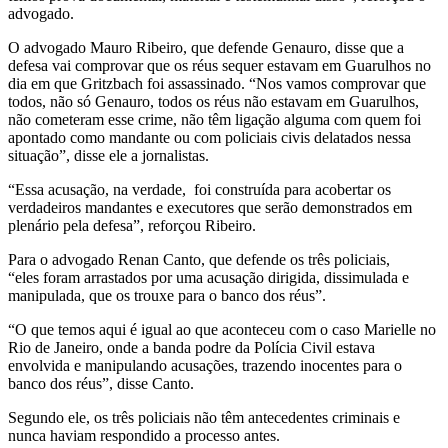
advogado.
O advogado Mauro Ribeiro, que defende Genauro, disse que a
defesa vai comprovar que os réus sequer estavam em Guarulhos no
dia em que Gritzbach foi assassinado. “Nos vamos comprovar que
todos, não só Genauro, todos os réus não estavam em Guarulhos,
não cometeram esse crime, não têm ligação alguma com quem foi
apontado como mandante ou com policiais civis delatados nessa
situação”, disse ele a jornalistas.
“Essa acusação, na verdade, foi construída para acobertar os
verdadeiros mandantes e executores que serão demonstrados em
plenário pela defesa”, reforçou Ribeiro.
Para o advogado Renan Canto, que defende os três policiais,
“eles foram arrastados por uma acusação dirigida, dissimulada e
manipulada, que os trouxe para o banco dos réus”.
“O que temos aqui é igual ao que aconteceu com o caso Marielle no
Rio de Janeiro, onde a banda podre da Polícia Civil estava
envolvida e manipulando acusações, trazendo inocentes para o
banco dos réus”, disse Canto.
Segundo ele, os três policiais não têm antecedentes criminais e
nunca haviam respondido a processo antes.