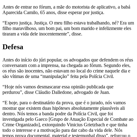
Antes de entrar no fórum, a mãe do motorista de aplicativo, a babá
Aparecida Camilo, 65 anos, disse esperar por justiça.
“Espero justiça. Justiça. O meu filho estava trabalhando, né? Era um
filho maravilhoso, um bom pai, um bom marido e infelizmente eles
tiraram a vida dele inocentemente”, disse.
Defesa
Antes do início do júri popular, os advogados que defendem os réus
conversaram com a imprensa, na chegada ao fórum. Segundo eles,
os réus são inocentes, não estavam no local do crime naquele dia e
são vítimas de uma “manipulação” feita pela Polícia Civil.
“Hoje nós vamos desmascarar essa opinião publicada que
perdurou”, disse Cláudio Dalledone, advogado de Juan.
“E hoje, para o destinatário da prova, que é o jurado, nós vamos
mostrar que existem duas hipóteses absolutamente plausíveis ali
dentro. Nós temos a banda podre da Polícia Civil, que foi
investigada pelo Gaeco [Grupo de Atuação Especial de Combate ao
Crime Organizado], extorquindo Vinicius Grietzbach e que tinha
todo o interesse e a motivação para dar cabo da vida dele. Nós
temos prova documental, material e testemunhal disso”, reforçou o