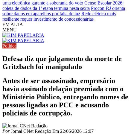
urna eletrônica garante a soberania do voto
Censo Escolar 2026:
coleta de dados da 1ª etapa termina nesta sexta
Procon-RJ orienta
sobre danos em aparelhos por falta de luz
Rede elétrica mais
resiliente requer investimento de concessionárias
EM ALTA
MENU
Política
Defesa diz que julgamento da morte de
Gritzbach foi manipulado
Antes de ser assassinado, empresário
havia assinado delação premiada com o
Ministério Público, entregando nomes de
pessoas ligadas ao PCC e acusando
policiais de corrupção.
Por
Jornal CNet Redação
Em
22/06/2026 12:07