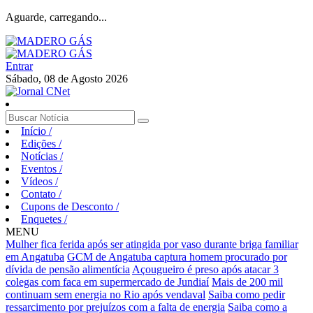
Aguarde, carregando...
Entrar
Sábado, 08 de Agosto 2026
Início
/
Edições
/
Notícias
/
Eventos
/
Vídeos
/
Contato
/
Cupons de Desconto
/
Enquetes
/
MENU
Mulher fica ferida após ser atingida por vaso durante briga familiar
em Angatuba
GCM de Angatuba captura homem procurado por
dívida de pensão alimentícia
Açougueiro é preso após atacar 3
colegas com faca em supermercado de Jundiaí
Mais de 200 mil
continuam sem energia no Rio após vendaval
Saiba como pedir
ressarcimento por prejuízos com a falta de energia
Saiba como a