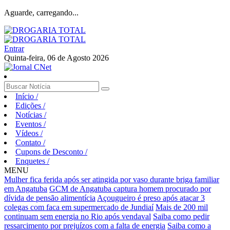
Aguarde, carregando...
Entrar
Quinta-feira, 06 de Agosto 2026
Início
/
Edições
/
Notícias
/
Eventos
/
Vídeos
/
Contato
/
Cupons de Desconto
/
Enquetes
/
MENU
Mulher fica ferida após ser atingida por vaso durante briga familiar
em Angatuba
GCM de Angatuba captura homem procurado por
dívida de pensão alimentícia
Açougueiro é preso após atacar 3
colegas com faca em supermercado de Jundiaí
Mais de 200 mil
continuam sem energia no Rio após vendaval
Saiba como pedir
ressarcimento por prejuízos com a falta de energia
Saiba como a