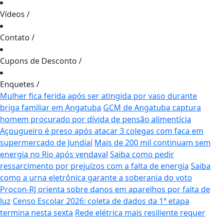
Vídeos
/
Contato
/
Cupons de Desconto
/
Enquetes
/
Mulher fica ferida após ser atingida por vaso durante
briga familiar em Angatuba
GCM de Angatuba captura
homem procurado por dívida de pensão alimentícia
Açougueiro é preso após atacar 3 colegas com faca em
supermercado de Jundiaí
Mais de 200 mil continuam sem
energia no Rio após vendaval
Saiba como pedir
ressarcimento por prejuízos com a falta de energia
Saiba
como a urna eletrônica garante a soberania do voto
Procon-RJ orienta sobre danos em aparelhos por falta de
luz
Censo Escolar 2026: coleta de dados da 1ª etapa
termina nesta sexta
Rede elétrica mais resiliente requer