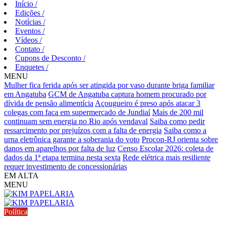
Início
/
Edições
/
Notícias
/
Eventos
/
Vídeos
/
Contato
/
Cupons de Desconto
/
Enquetes
/
MENU
Mulher fica ferida após ser atingida por vaso durante briga familiar
em Angatuba
GCM de Angatuba captura homem procurado por
dívida de pensão alimentícia
Açougueiro é preso após atacar 3
colegas com faca em supermercado de Jundiaí
Mais de 200 mil
continuam sem energia no Rio após vendaval
Saiba como pedir
ressarcimento por prejuízos com a falta de energia
Saiba como a
urna eletrônica garante a soberania do voto
Procon-RJ orienta sobre
danos em aparelhos por falta de luz
Censo Escolar 2026: coleta de
dados da 1ª etapa termina nesta sexta
Rede elétrica mais resiliente
requer investimento de concessionárias
EM ALTA
MENU
Política