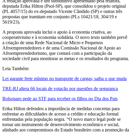
A redação aprovada é um substitutivo apresentado pela relatora,
deputada Erika Hilton (Psol-SP), que consolidou o projeto original
(PL 4057/15) do ex-deputado Vicente Cândido (SP) e outras três
propostas que tramitam em conjunto (PLs 10421/18, 304/19 e
5619/23).
A proposta aprovada inclui o apoio à economia criativa, ao
cooperativismo e à economia solidária. O novo texto também prevê
a criação de uma Rede Nacional de Micro e Pequenos
Afroempreendedores e de uma Comissão Nacional de Apoio ao
Afroempreendedorismo, que contará com a participação da
sociedade civil para monitorar as metas e os resultados do programa.
Leia Também:
Lei garante frete mínimo no transporte de cargas; saiba o que muda
TRE-RJ altera 66 locais de votação por questões de segurança
Bolsonaro pede ao STF para receber os filhos no Dia dos Pais
Erika Hilton defendeu a importância de medidas concretas para
enfrentar as dificuldades de acesso a crédito e educação formal
enfrentadas pela população negra. “O novo marco legal pode se
tornar um instrumento de desenvolvimento econômico e social,
alinhado aos compromissos do Estado brasileiro com a promoção da