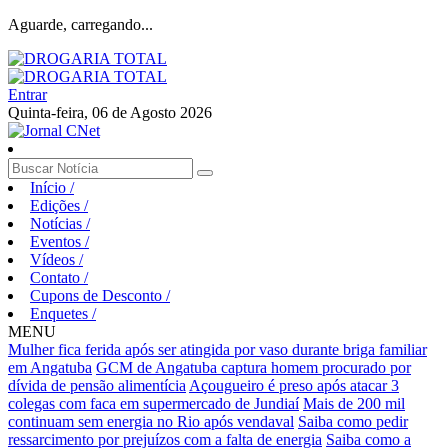
Aguarde, carregando...
Entrar
Quinta-feira, 06 de Agosto 2026
Início
/
Edições
/
Notícias
/
Eventos
/
Vídeos
/
Contato
/
Cupons de Desconto
/
Enquetes
/
MENU
Mulher fica ferida após ser atingida por vaso durante briga familiar
em Angatuba
GCM de Angatuba captura homem procurado por
dívida de pensão alimentícia
Açougueiro é preso após atacar 3
colegas com faca em supermercado de Jundiaí
Mais de 200 mil
continuam sem energia no Rio após vendaval
Saiba como pedir
ressarcimento por prejuízos com a falta de energia
Saiba como a