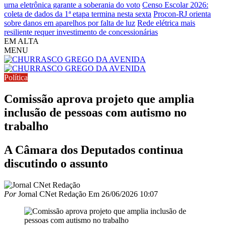
urna eletrônica garante a soberania do voto
Censo Escolar 2026:
coleta de dados da 1ª etapa termina nesta sexta
Procon-RJ orienta
sobre danos em aparelhos por falta de luz
Rede elétrica mais
resiliente requer investimento de concessionárias
EM ALTA
MENU
Política
Comissão aprova projeto que amplia
inclusão de pessoas com autismo no
trabalho
A Câmara dos Deputados continua
discutindo o assunto
Por
Jornal CNet Redação
Em
26/06/2026 10:07