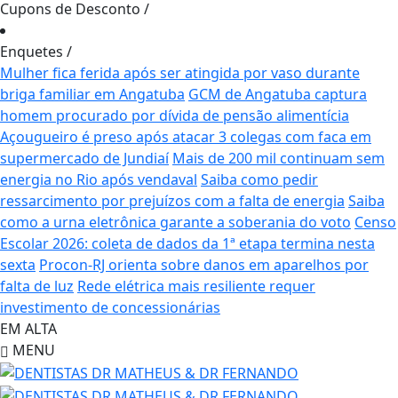
Cupons de Desconto
/
Enquetes
/
Mulher fica ferida após ser atingida por vaso durante
briga familiar em Angatuba
GCM de Angatuba captura
homem procurado por dívida de pensão alimentícia
Açougueiro é preso após atacar 3 colegas com faca em
supermercado de Jundiaí
Mais de 200 mil continuam sem
energia no Rio após vendaval
Saiba como pedir
ressarcimento por prejuízos com a falta de energia
Saiba
como a urna eletrônica garante a soberania do voto
Censo
Escolar 2026: coleta de dados da 1ª etapa termina nesta
sexta
Procon-RJ orienta sobre danos em aparelhos por
falta de luz
Rede elétrica mais resiliente requer
investimento de concessionárias
EM ALTA
MENU