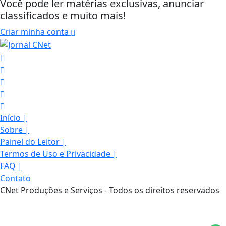
Você pode ler matérias exclusivas, anunciar
classificados e muito mais!
Criar minha conta
Início
|
Sobre
|
Painel do Leitor
|
Termos de Uso e Privacidade
|
FAQ
|
Termos de Uso e Privacidade
Contato
Esse site utiliza cookies para melhorar sua
CNet Produções e Serviços - Todos os direitos reservados
experiência de navegação. Ao continuar o acesso,
entendemos que você concorda com nossos Termos
de Uso e Privacidade.