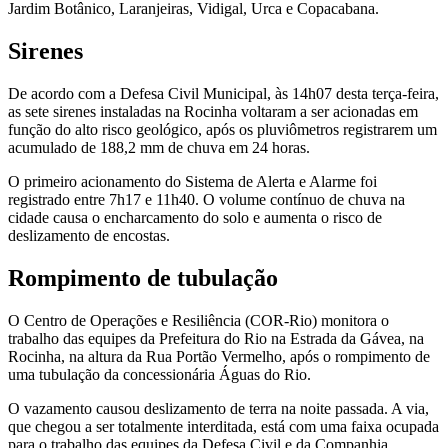
Jardim Botânico, Laranjeiras, Vidigal, Urca e Copacabana.
Sirenes
De acordo com a Defesa Civil Municipal, às 14h07 desta terça-feira,
as sete sirenes instaladas na Rocinha voltaram a ser acionadas em
função do alto risco geológico, após os pluviômetros registrarem um
acumulado de 188,2 mm de chuva em 24 horas.
O primeiro acionamento do Sistema de Alerta e Alarme foi
registrado entre 7h17 e 11h40. O volume contínuo de chuva na
cidade causa o encharcamento do solo e aumenta o risco de
deslizamento de encostas.
Rompimento de tubulação
O Centro de Operações e Resiliência (COR-Rio) monitora o
trabalho das equipes da Prefeitura do Rio na Estrada da Gávea, na
Rocinha, na altura da Rua Portão Vermelho, após o rompimento de
uma tubulação da concessionária Águas do Rio.
O vazamento causou deslizamento de terra na noite passada. A via,
que chegou a ser totalmente interditada, está com uma faixa ocupada
para o trabalho das equipes da Defesa Civil e da Companhia