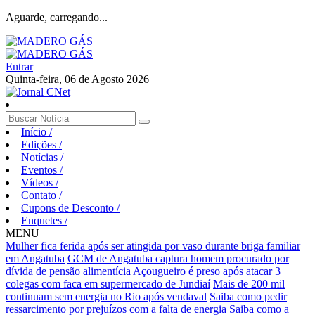
Aguarde, carregando...
Entrar
Quinta-feira, 06 de Agosto 2026
Início
/
Edições
/
Notícias
/
Eventos
/
Vídeos
/
Contato
/
Cupons de Desconto
/
Enquetes
/
MENU
Mulher fica ferida após ser atingida por vaso durante briga familiar
em Angatuba
GCM de Angatuba captura homem procurado por
dívida de pensão alimentícia
Açougueiro é preso após atacar 3
colegas com faca em supermercado de Jundiaí
Mais de 200 mil
continuam sem energia no Rio após vendaval
Saiba como pedir
ressarcimento por prejuízos com a falta de energia
Saiba como a