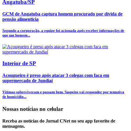
Angatuba/SP
GCM de Angatuba captura homem procurado por dívida de
pensão alimentícia
Segundo a corporação, a equipe foi acionada após receber informações de
que um homem...
Interior de SP
Açougueiro é preso após atacar 3 colegas com faca em
supermercado de Jundiaí
Vítimas sobreviveram e passam bem. Suspeito vai responder por tentativa
de homicídio...
Nossas notícias
no celular
Receba as notícias do Jornal CNet no seu app favorito de
mensagens.