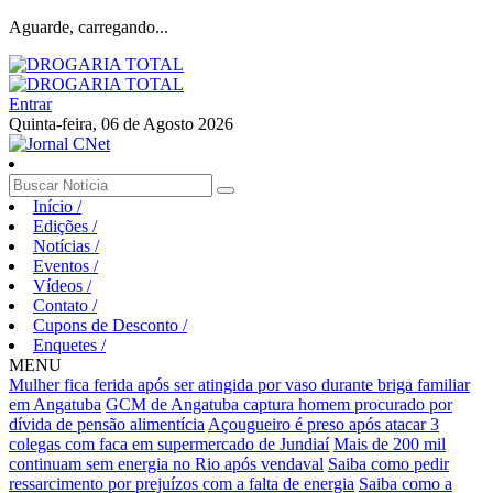
Aguarde, carregando...
Entrar
Quinta-feira, 06 de Agosto 2026
Início
/
Edições
/
Notícias
/
Eventos
/
Vídeos
/
Contato
/
Cupons de Desconto
/
Enquetes
/
MENU
Mulher fica ferida após ser atingida por vaso durante briga familiar
em Angatuba
GCM de Angatuba captura homem procurado por
dívida de pensão alimentícia
Açougueiro é preso após atacar 3
colegas com faca em supermercado de Jundiaí
Mais de 200 mil
continuam sem energia no Rio após vendaval
Saiba como pedir
ressarcimento por prejuízos com a falta de energia
Saiba como a