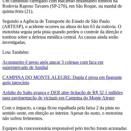
Um caminhão carregado com macarrão instantâneo tombou na
Rodovia Raposo Tavares (SP-270), em São Roque, na manhã de
quinta-feira (21).
Segundo a Agência de Transporte do Estado de São Paulo
(ARTESP), o acidente ocorreu na altura do km 63 da rodovia. O
motorista seguia pela pista quando perdeu o controle da direção e
tombou sobre a defensa metálica central. As causas ainda serão
investigadas.
Leia Também:
Açougueiro é preso após atacar 3 colegas com faca em
supermercado de Jundiaí
CAMPINA DO MONTE ALEGRE: Dupla é presa em flagrante
após latrocínio
Asfalto do Salto avança e DER abre licitação de R$ 32,1 milhões
para pavimentação de vicinais em Campina do Monte Alegre
Com o impacto, a carga ficou espalhada pela faixa 2 da pista no
sentido oeste, em direção ao interior. Apesar do susto, o motorista
não sofreu ferimentos.
Equipes da concessionária responsável pelo trecho foram acionadas