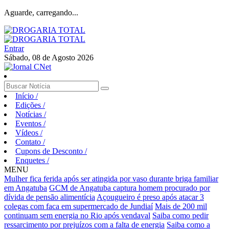
Aguarde, carregando...
Entrar
Sábado, 08 de Agosto 2026
Início
/
Edições
/
Notícias
/
Eventos
/
Vídeos
/
Contato
/
Cupons de Desconto
/
Enquetes
/
MENU
Mulher fica ferida após ser atingida por vaso durante briga familiar
em Angatuba
GCM de Angatuba captura homem procurado por
dívida de pensão alimentícia
Açougueiro é preso após atacar 3
colegas com faca em supermercado de Jundiaí
Mais de 200 mil
continuam sem energia no Rio após vendaval
Saiba como pedir
ressarcimento por prejuízos com a falta de energia
Saiba como a