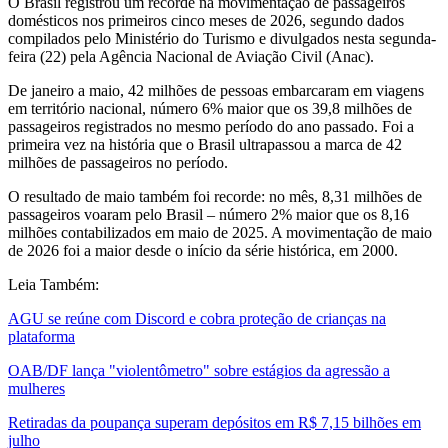
O Brasil registrou um recorde na movimentação de passageiros
domésticos nos primeiros cinco meses de 2026, segundo dados
compilados pelo Ministério do Turismo e divulgados nesta segunda-
feira (22) pela Agência Nacional de Aviação Civil (Anac).
De janeiro a maio, 42 milhões de pessoas embarcaram em viagens
em território nacional, número 6% maior que os 39,8 milhões de
passageiros registrados no mesmo período do ano passado. Foi a
primeira vez na história que o Brasil ultrapassou a marca de 42
milhões de passageiros no período.
O resultado de maio também foi recorde: no mês, 8,31 milhões de
passageiros voaram pelo Brasil – número 2% maior que os 8,16
milhões contabilizados em maio de 2025. A movimentação de maio
de 2026 foi a maior desde o início da série histórica, em 2000.
Leia Também:
AGU se reúne com Discord e cobra proteção de crianças na
plataforma
OAB/DF lança "violentômetro" sobre estágios da agressão a
mulheres
Retiradas da poupança superam depósitos em R$ 7,15 bilhões em
julho