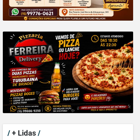
/
+ Lidas
/