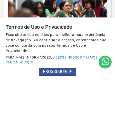
Termos de Uso e Privacidade
Esse site utiliza cookies para melhorar sua experiência
de navegação. Ao continuar o acesso, entendemos que
EDUCAÇÃO
você concorda com nossos Termos de Uso e
Candidatos do Encceja 2026 podem
Privacidade.
consultar o cartão de inscrição
PARA MAIS INFORMAÇÕES,
ACESSE NOSSOS TERMOS
CLICANDO AQUI
Saiba Mais
PROSSEGUIR
EDUCAÇÃO
Saeb 2025: Brasil recupera nível pré-