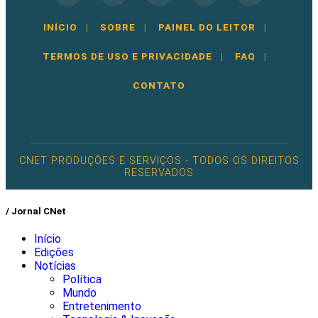
INÍCIO
|
SOBRE
|
PAINEL DO LEITOR
|
TERMOS DE USO E PRIVACIDADE
|
FAQ
|
CONTATO
CNET PRODUÇÕES E SERVIÇOS - TODOS OS DIREITOS
RESERVADOS
/ Jornal CNet
Início
Edições
Notícias
Política
Mundo
Entretenimento