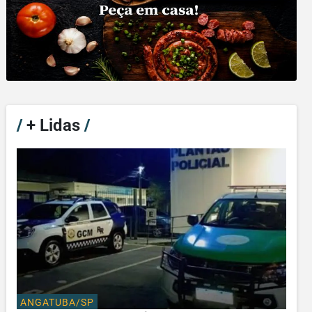
/
+ Lidas
/
ANGATUBA/SP