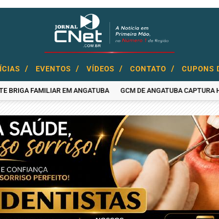
/
/
/
/
ÍCIAS
EVENTOS
VÍDEOS
CONTATO
CUPONS 
GA FAMILIAR EM ANGATUBA
GCM DE ANGATUBA CAPTURA HOMEM P