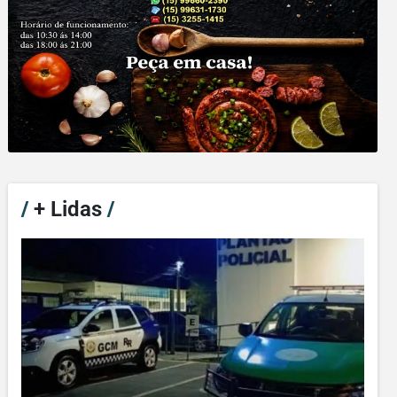
/
+ Lidas
/