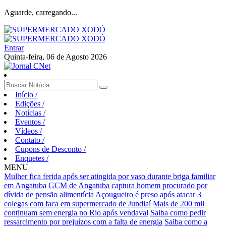
Aguarde, carregando...
Entrar
Quinta-feira, 06 de Agosto 2026
Início
/
Edições
/
Notícias
/
Eventos
/
Vídeos
/
Contato
/
Cupons de Desconto
/
Enquetes
/
MENU
Mulher fica ferida após ser atingida por vaso durante briga familiar
em Angatuba
GCM de Angatuba captura homem procurado por
dívida de pensão alimentícia
Açougueiro é preso após atacar 3
colegas com faca em supermercado de Jundiaí
Mais de 200 mil
continuam sem energia no Rio após vendaval
Saiba como pedir
ressarcimento por prejuízos com a falta de energia
Saiba como a