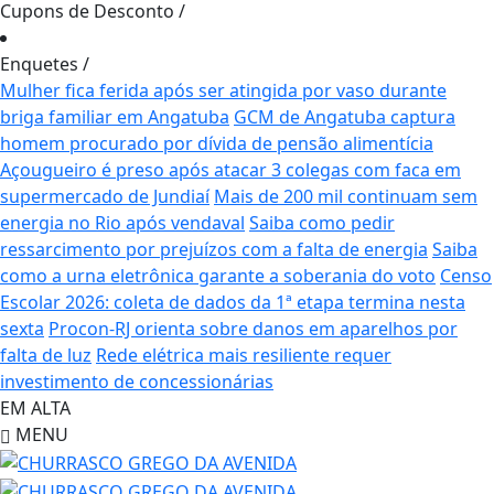
Cupons de Desconto
/
Enquetes
/
Mulher fica ferida após ser atingida por vaso durante
briga familiar em Angatuba
GCM de Angatuba captura
homem procurado por dívida de pensão alimentícia
Açougueiro é preso após atacar 3 colegas com faca em
supermercado de Jundiaí
Mais de 200 mil continuam sem
energia no Rio após vendaval
Saiba como pedir
ressarcimento por prejuízos com a falta de energia
Saiba
como a urna eletrônica garante a soberania do voto
Censo
Escolar 2026: coleta de dados da 1ª etapa termina nesta
sexta
Procon-RJ orienta sobre danos em aparelhos por
falta de luz
Rede elétrica mais resiliente requer
investimento de concessionárias
EM ALTA
MENU