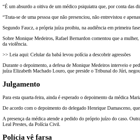
“É um absurdo a oitiva de um médico psiquiatra que, por conta das dir
“Trata-se de uma pessoa que não presenciou, não entrevistou e apenas
Segundo Faucz, a própria juíza proibiu, na audiência em primeira fase,
Sobre Monique Medeiros, Rafael Bernardon comentou que a mulher, ao s
da violência.
>> Leia aqui: Celular da babá levou polícia a descobrir agressões
Durante o depoimento, a defesa de Monique Medeiros interveio e pedi
juíza Elizabeth Machado Louro, que preside o Tribunal do Júri, nego
Julgamento
Para esta quarta-feira, ainda é esperado o depoimento da médica Mar
De acordo com o depoimento do delegado Henrique Damasceno, que foi 
A presença da médica atende a pedido do próprio juízo do caso. Outras
Leal Prestes, da Polícia Civil.
Polícia vê farsa