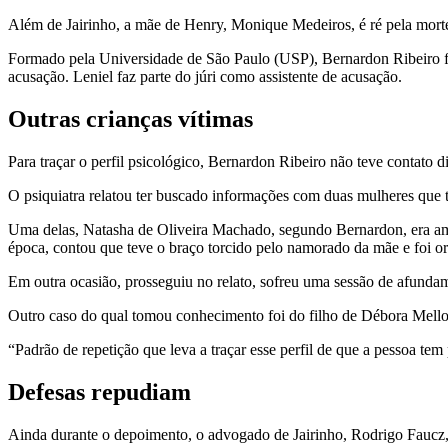
Além de Jairinho, a mãe de Henry, Monique Medeiros, é ré pela morte. 
Formado pela Universidade de São Paulo (USP), Bernardon Ribeiro foi 
acusação. Leniel faz parte do júri como assistente de acusação.
Outras crianças vítimas
Para traçar o perfil psicológico, Bernardon Ribeiro não teve contato
O psiquiatra relatou ter buscado informações com duas mulheres que t
Uma delas, Natasha de Oliveira Machado, segundo Bernardon, era ama
época, contou que teve o braço torcido pelo namorado da mãe e foi ori
Em outra ocasião, prosseguiu no relato, sofreu uma sessão de afunda
Outro caso do qual tomou conhecimento foi do filho de Débora Mello S
“Padrão de repetição que leva a traçar esse perfil de que a pessoa tem
Defesas repudiam
Ainda durante o depoimento, o advogado de Jairinho, Rodrigo Faucz,