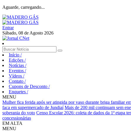
Aguarde, carregando...
Entrar
Sábado, 08 de Agosto 2026
Início
/
Edições
/
Notícias
/
Eventos
/
Vídeos
/
Contato
/
Cupons de Desconto
/
Enquetes
/
MENU
Mulher fica ferida após ser atingida por vaso durante briga familiar 
faca em supermercado de Jundiaí
Mais de 200 mil continuam sem ene
soberania do voto
Censo Escolar 2026: coleta de dados da 1ª etapa te
concessionárias
EM ALTA
MENU