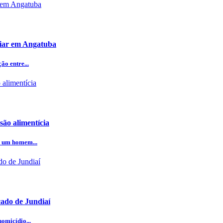
iliar em Angatuba
o entre...
ão alimentícia
e um homem...
cado de Jundiaí
omicídio...