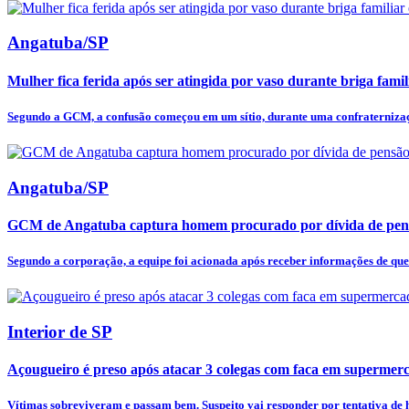
Angatuba/SP
Mulher fica ferida após ser atingida por vaso durante briga fam
Segundo a GCM, a confusão começou em um sítio, durante uma confraternizaçã
Angatuba/SP
GCM de Angatuba captura homem procurado por dívida de pens
Segundo a corporação, a equipe foi acionada após receber informações de qu
Interior de SP
Açougueiro é preso após atacar 3 colegas com faca em supermer
Vítimas sobreviveram e passam bem. Suspeito vai responder por tentativa de h