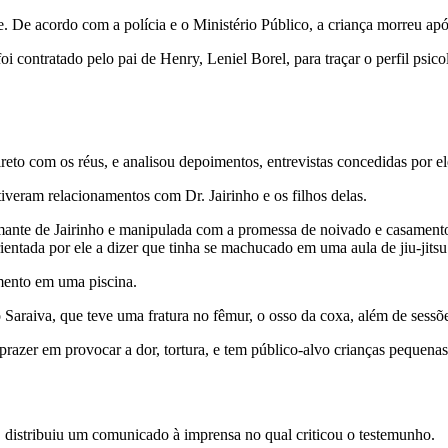
De acordo com a polícia e o Ministério Público, a criança morreu após 
contratado pelo pai de Henry, Leniel Borel, para traçar o perfil psicol
 direto com os réus, e analisou depoimentos, entrevistas concedidas por
iveram relacionamentos com Dr. Jairinho e os filhos delas.
nte de Jairinho e manipulada com a promessa de noivado e casamento. 
entada por ele a dizer que tinha se machucado em uma aula de jiu-jitsu
mento em uma piscina.
araiva, que teve uma fratura no fêmur, o osso da coxa, além de sessões
 prazer em provocar a dor, tortura, e tem público-alvo crianças pequenas
 distribuiu um comunicado à imprensa no qual criticou o testemunho.