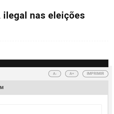
ilegal nas eleições
A-
A+
IMPRIMIR
EM