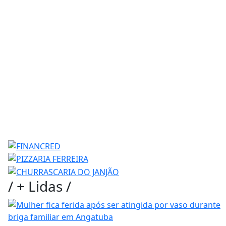
/
+ Lidas
/