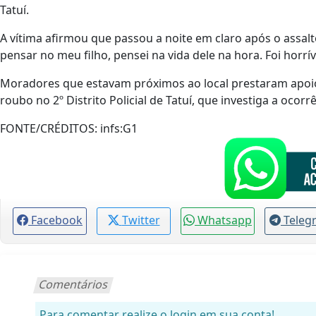
Tatuí.
A vítima afirmou que passou a noite em claro após o assa
pensar no meu filho, pensei na vida dele na hora. Foi horr
Moradores que estavam próximos ao local prestaram apoio
roubo no 2º Distrito Policial de Tatuí, que investiga a ocorrê
FONTE/CRÉDITOS:
infs:G1
Facebook
Twitter
Whatsapp
Teleg
Comentários
Para comentar realize o login em sua conta!