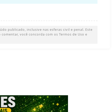
o publicado, inclusive nas esferas civil e penal. Este
 Ao comentar, você concorda com os Termos de Uso e