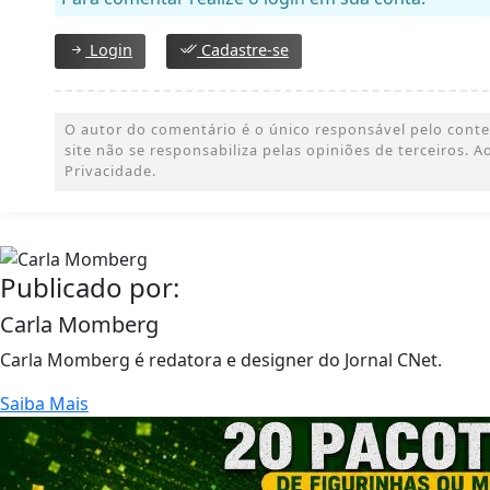
Login
Cadastre-se
O autor do comentário é o único responsável pelo conteúd
site não se responsabiliza pelas opiniões de terceiros.
Privacidade.
Publicado por:
Carla Momberg
Carla Momberg é redatora e designer do Jornal CNet.
Saiba Mais