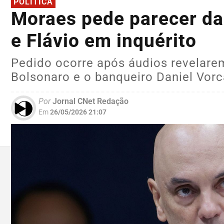
POLÍTICA
Moraes pede parecer da 
e Flávio em inquérito
Pedido ocorre após áudios revelarem
Bolsonaro e o banqueiro Daniel Vorc
Por
Jornal CNet Redação
Em
26/05/2026 21:07