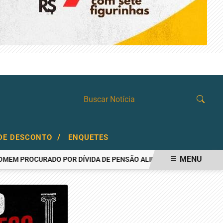
SEXTA-FEIRA, 07 DE AGOSTO 2026
/
DE DESCONTO
ENQUETES
MENU
OCURADO POR DÍVIDA DE PENSÃO ALIMENTÍCIA
AÇOUGUEIRO É 