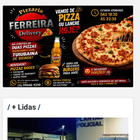
/
+ Lidas
/