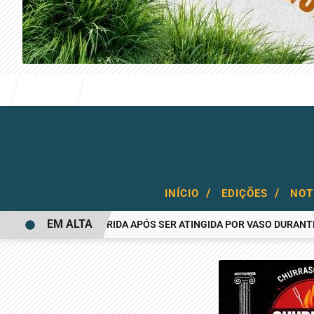
Entrar
/
/
INÍCIO
EDIÇÕES
NOT
EM ALTA
MULHER FICA FERIDA APÓS SER ATINGIDA POR VASO DURANTE BRIG