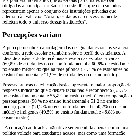
Ela pondera, no entanto, que as escolas particulares não são
obrigadas a participar do Saeb. Isso significa que os resultados
representam apenas o conjunto das instituições privadas que
aderiram à avaliação. “Assim, os dados não necessariamente
refletem todo o universo dessas instituições”.
Percepções variam
A percepção sobre a abordagem das desigualdades raciais se altera
conforme a rede escolar e também sobre o perfil de estudantes. A
ideia de ausência do tema é mais elevada nas escolas privadas
(60,8% de estudantes no ensino fundamental e 60,8% de estudantes
no ensino médio) do que na rede pública (51,4 % de estudantes no
ensino fundamental e 51,9% de estudantes no ensino médio);
Pessoas brancas na educação básica apresentam maior proporção de
respostas indicando que o debate racial não é reconhecido (53,5 %
no ensino fundamental e 55,4% no ensino médio), em comparação a
pessoas pretas (50 % no ensino fundamental e 51,2 no ensino
médio), pardas (50,5 % no ensino fundamental e 50,2% no ensino
médio) e indígenas (49,5% no ensino fundamental e 46,8% no
ensino médio).
“A educação antirracista não deve ser entendida apenas como uma
política voltada para estudantes negros, mas como uma formação