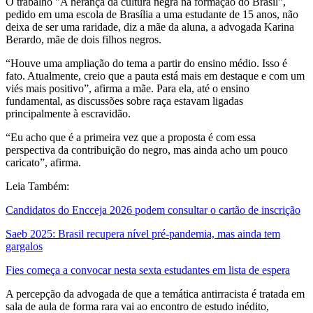
O trabalho "A herança da cultura negra na formação do Brasil",
pedido em uma escola de Brasília a uma estudante de 15 anos, não
deixa de ser uma raridade, diz a mãe da aluna, a advogada Karina
Berardo, mãe de dois filhos negros.
“Houve uma ampliação do tema a partir do ensino médio. Isso é
fato. Atualmente, creio que a pauta está mais em destaque e com um
viés mais positivo”, afirma a mãe. Para ela, até o ensino
fundamental, as discussões sobre raça estavam ligadas
principalmente à escravidão.
“Eu acho que é a primeira vez que a proposta é com essa
perspectiva da contribuição do negro, mas ainda acho um pouco
caricato”, afirma.
Leia Também:
Candidatos do Encceja 2026 podem consultar o cartão de inscrição
Saeb 2025: Brasil recupera nível pré-pandemia, mas ainda tem
gargalos
Fies começa a convocar nesta sexta estudantes em lista de espera
A percepção da advogada de que a temática antirracista é tratada em
sala de aula de forma rara vai ao encontro de estudo inédito,