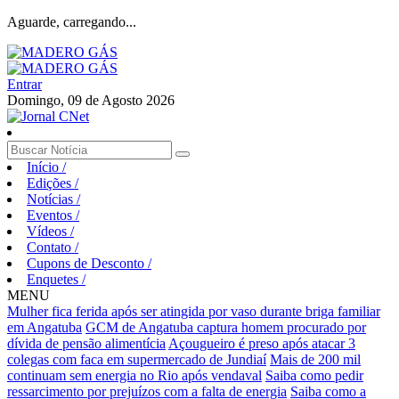
Aguarde, carregando...
Entrar
Domingo, 09 de Agosto 2026
Início
/
Edições
/
Notícias
/
Eventos
/
Vídeos
/
Contato
/
Cupons de Desconto
/
Enquetes
/
MENU
Mulher fica ferida após ser atingida por vaso durante briga familiar
em Angatuba
GCM de Angatuba captura homem procurado por
dívida de pensão alimentícia
Açougueiro é preso após atacar 3
colegas com faca em supermercado de Jundiaí
Mais de 200 mil
continuam sem energia no Rio após vendaval
Saiba como pedir
ressarcimento por prejuízos com a falta de energia
Saiba como a